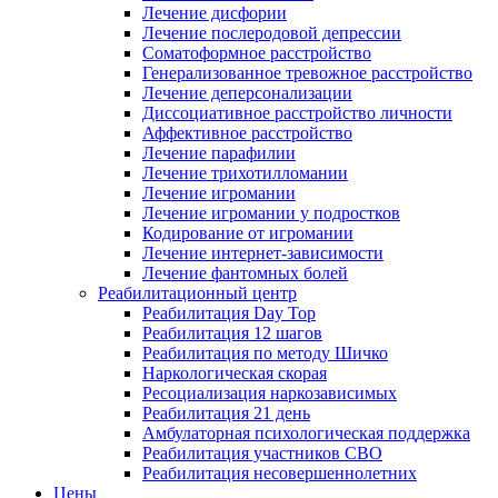
Лечение дисфории
Лечение послеродовой депрессии
Соматоформное расстройство
Генерализованное тревожное расстройство
Лечение деперсонализации
Диссоциативное расстройство личности
Аффективное расстройство
Лечение парафилии
Лечение трихотилломании
Лечение игромании
Лечение игромании у подростков
Кодирование от игромании
Лечение интернет-зависимости
Лечение фантомных болей
Реабилитационный центр
Реабилитация Day Top
Реабилитация 12 шагов
Реабилитация по методу Шичко
Наркологическая скорая
Ресоциализация наркозависимых
Реабилитация 21 день
Амбулаторная психологическая поддержка
Реабилитация участников СВО
Реабилитация несовершеннолетних
Цены