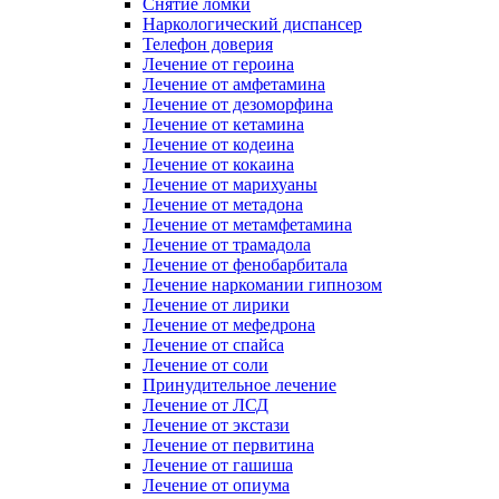
Снятие ломки
Наркологический диспансер
Телефон доверия
Лечение от героина
Лечение от амфетамина
Лечение от дезоморфина
Лечение от кетамина
Лечение от кодеина
Лечение от кокаина
Лечение от марихуаны
Лечение от метадона
Лечение от метамфетамина
Лечение от трамадола
Лечение от фенобарбитала
Лечение наркомании гипнозом
Лечение от лирики
Лечение от мефедрона
Лечение от спайса
Лечение от соли
Принудительное лечение
Лечение от ЛСД
Лечение от экстази
Лечение от первитина
Лечение от гашиша
Лечение от опиума