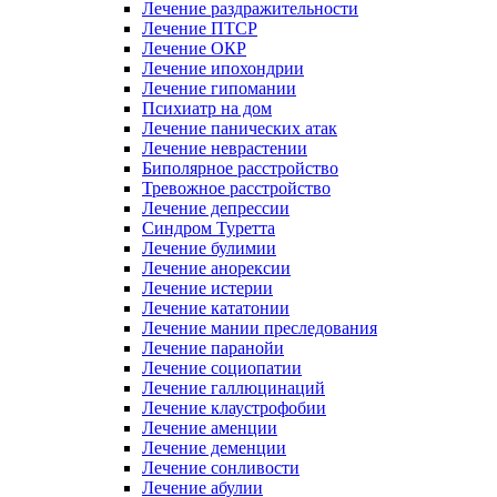
Лечение раздражительности
Лечение ПТСР
Лечение ОКР
Лечение ипохондрии
Лечение гипомании
Психиатр на дом
Лечение панических атак
Лечение неврастении
Биполярное расстройство
Тревожное расстройство
Лечение депрессии
Синдром Туретта
Лечение булимии
Лечение анорексии
Лечение истерии
Лечение кататонии
Лечение мании преследования
Лечение паранойи
Лечение социопатии
Лечение галлюцинаций
Лечение клаустрофобии
Лечение аменции
Лечение деменции
Лечение сонливости
Лечение абулии