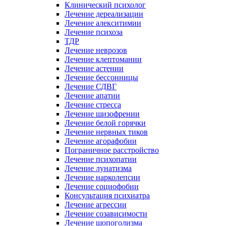
Клинический психолог
Лечение дереализации
Лечение алекситимии
Лечение психоза
ТДР
Лечение неврозов
Лечение клептомании
Лечение астении
Лечение бессонницы
Лечение СДВГ
Лечение апатии
Лечение стресса
Лечение шизофрении
Лечение белой горячки
Лечение нервных тиков
Лечение агорафобии
Пограничное расстройство
Лечение психопатии
Лечение лунатизма
Лечение нарколепсии
Лечение социофобии
Консультация психиатра
Лечение агрессии
Лечение созависимости
Лечение шопоголизма